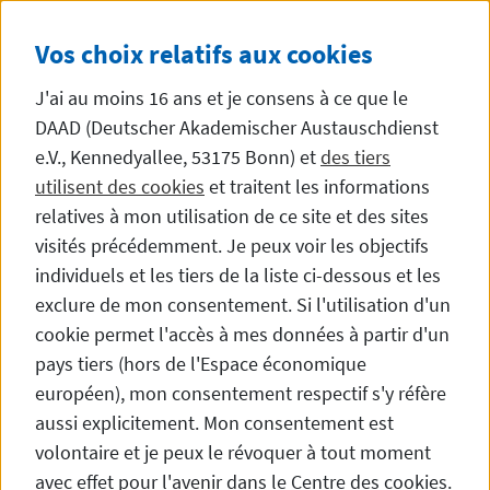
Aller directement au contenu
DE
EN
FR
SEITE AUF DEUTSCH ANZ
AFFICHER CETTE PA
Vos choix relatifs aux cookies
J'ai au moins 16 ans et je consens à ce que le
DAAD (Deutscher Akademischer Austauschdienst
e.V., Kennedyallee, 53175 Bonn) et
des tiers
responsable de
utilisent des cookies
et traitent les informations
Tunisie,
Algérie
,
Libye
et
Maroc
relatives à mon utilisation de ce site et des sites
visités précédemment. Je peux voir les objectifs
individuels et les tiers de la liste ci-dessous et les
Qui sommes-nous ?
exclure de mon consentement. Si l'utilisation d'un
cookie permet l'accès à mes données à partir d'un
pays tiers (hors de l'Espace économique
européen), mon consentement respectif s'y réfère
DAAD en Algérie
aussi explicitement. Mon consentement est
volontaire et je peux le révoquer à tout moment
avec effet pour l'avenir dans le Centre des cookies.