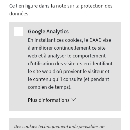
Ce lien figure dans la
note sur la protection des
données
.
Google Analytics
Google Analytics
En installant ces cookies, le DAAD vise
à améliorer continuellement ce site
web et à analyser le comportement
d'utilisation des visiteurs en identifiant
le site web d'où provient le visiteur et
© Dr. Renate Dieterich
le contenu qu'il consulte (et pendant
combien de temps).
Afin de renforcer et de promouvoir les
Plus dinformations
jeunes universitaires, le DAAD propose
des programmes de bourses en Algérie
pour des séjours plus ou moins longs en
PHP
Des cookies techniquement indispensables ne
Session